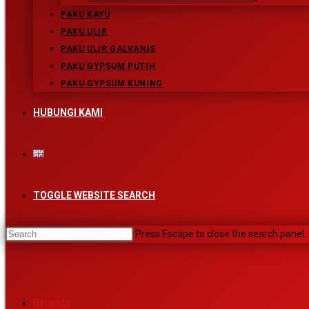
PAKU KAYU
PAKU ULIR
PAKU ULIR GALVANIS
PAKU GYPSUM PUTIH
PAKU GYPSUM KUNING
Vision
HUBUNGI KAMI
Menjadi industri paku yang handal
Mission
TOGGLE WEBSITE SEARCH
Menghasilkan produk paku berkualitas
Proses industri yang efektif dan efisien
Press Escape to close the search panel.
Mampu bersaing di pasaran
Memberdayakan sumber daya manusia agar berproduktifitas ti
Memberikan manfaat kesejahteraan bagi para stake holder pe
Beranda