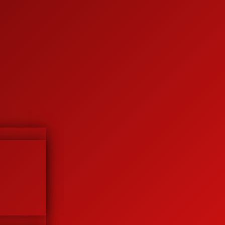
s tinggi.
imkan produk kami ke banyak pelanggan di seluruh