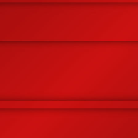
nggi
rusahaan