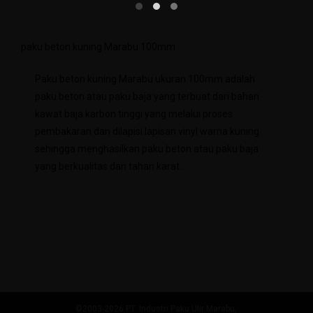
paku beton kuning Marabu 100mm
Paku beton kuning Marabu ukuran 100mm adalah
paku beton atau paku baja yang terbuat dari bahan
kawat baja karbon tinggi yang melalui proses
pembakaran dan dilapisi lapisan vinyl warna kuning
sehingga menghasilkan paku beton atau paku baja
yang berkualitas dan tahan karat.
©2003-2026 PT. Industri Paku Ulir Marabu,